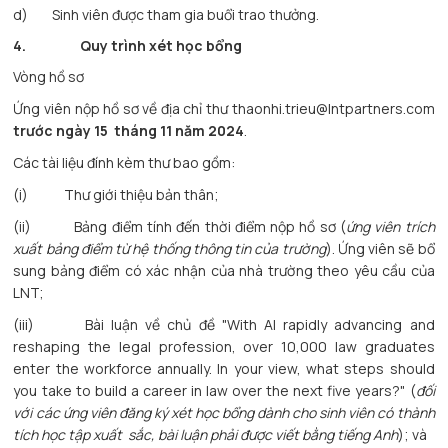
d) Sinh viên được tham gia buổi trao thưởng.
4.
Quy trình xét học bổng
Vòng hồ sơ
Ứng viên nộp hồ sơ về địa chỉ thư thaonhi.trieu@lntpartners.com
trước ngày 15 tháng 11 năm 2024
.
Các tài liệu đính kèm thư bao gồm:
(i) Thư giới thiệu bản thân;
(ii) Bảng điểm tính đến thời điểm nộp hồ sơ (
ứng viên trích
xuất bảng điểm từ hệ thống thông tin của trường
). Ứng viên sẽ bổ
sung bảng điểm có xác nhận của nhà trường theo yêu cầu của
LNT;
(iii) Bài luận về chủ đề "With AI rapidly advancing and
reshaping the legal profession, over 10,000 law graduates
enter the workforce annually. In your view, what steps should
you take to build a career in law over the next five years?"
(
đối
với các ứng viên đăng ký xét học bổng dành cho sinh viên có thành
tích học tập xuất sắc, bài luận phải được viết bằng tiếng Anh
); và