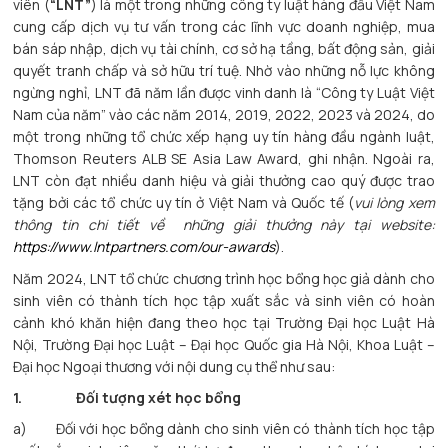
viên (
“LNT”
) là một trong những công ty luật hàng đầu Việt Nam
cung cấp dịch vụ tư vấn trong các lĩnh vực doanh nghiệp, mua
bán sáp nhập, dịch vụ tài chính, cơ sở hạ tầng, bất động sản, giải
quyết tranh chấp và sở hữu trí tuệ. Nhờ vào những nỗ lực không
ngừng nghỉ, LNT đã năm lần được vinh danh là “Công ty Luật Việt
Nam của năm” vào các năm 2014, 2019, 2022, 2023 và 2024, do
một trong những tổ chức xếp hạng uy tín hàng đầu ngành luật,
Thomson Reuters ALB SE Asia Law Award, ghi nhận. Ngoài ra,
LNT còn đạt nhiều danh hiệu và giải thưởng cao quý được trao
tặng bởi các tổ chức uy tín ở Việt Nam và Quốc tế (
vui lòng xem
thông tin chi tiết về những giải thưởng này tại website:
https://www.lntpartners.com/our-awards
).
Năm 2024, LNT tổ chức chương trình học bổng học giả dành cho
sinh viên có thành tích học tập xuất sắc và sinh viên có hoàn
cảnh khó khăn hiện đang theo học tại Trường Đại học Luật Hà
Nội, Trường Đại học Luật – Đại học Quốc gia Hà Nội, Khoa Luật –
Đại học Ngoại thương với nội dung cụ thể như sau:
1.
Đối tượng xét học bổng
a) Đối với học bổng dành cho sinh viên có thành tích học tập