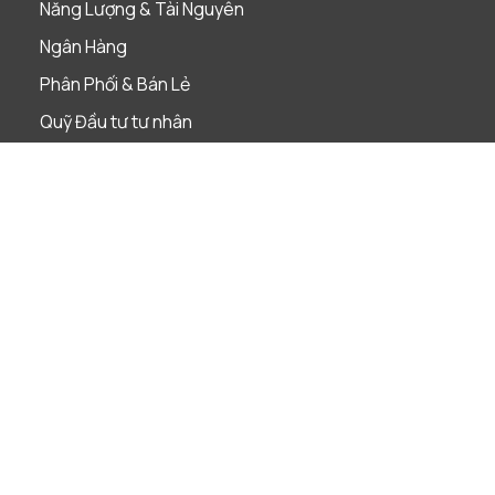
Năng Lượng & Tài Nguyên
Ngân Hàng
Phân Phối & Bán Lẻ
Quỹ Đầu tư tư nhân
Sản Xuất
Xây dựng
Thành phố Hồ Chí Minh
Hà Nội
Cookies
Điều
Quyền riêng tư
Chính sách
khoản
của Người
chống tham
dịch vụ
dùng
nhũng