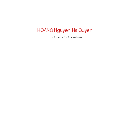
HOANG Nguyen
Ha Quyen
Luật sư Điều hành
Trọng tài viên VIAC
Phó Giám Đốc Trung tâm Hòa giải Việt Nam
Quyen.Hoang@LNTpartners.com