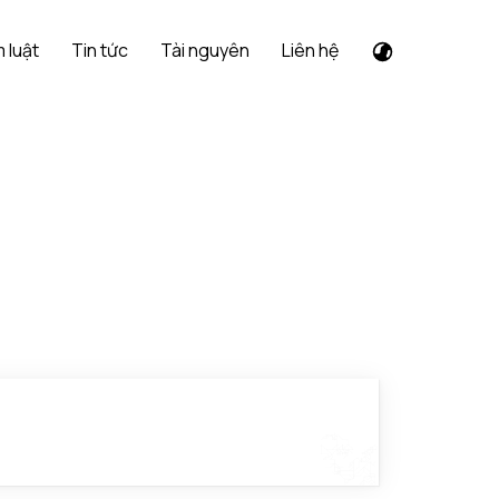
 luật
Tin tức
Tài nguyên
Liên hệ