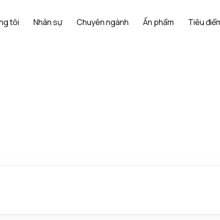
ng tôi
Nhân sự
Chuyên ngành
Ấn phẩm
Tiêu điểm
Construction
Trang chủ
Ngành nghề
Construction