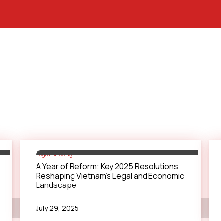
Legal Briefing
Nhân sự chủ chốt
A Year of Reform: Key 2025 Resolutions
Reshaping Vietnam’s Legal and Economic
Landscape
July 29, 2025