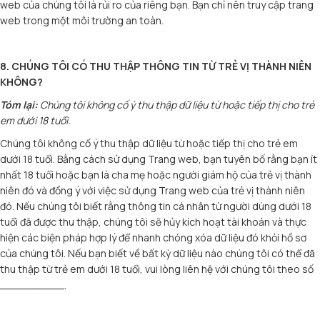
web của chúng tôi là rủi ro của riêng bạn. Bạn chỉ nên truy cập trang
web trong một môi trường an toàn.
8. CHÚNG TÔI CÓ THU THẬP THÔNG TIN TỪ TRẺ VỊ THÀNH NIÊN
KHÔNG?
Tóm lại:
Chúng tôi không cố ý thu thập dữ liệu từ hoặc tiếp thị cho trẻ
em dưới 18 tuổi.
Chúng tôi không cố ý thu thập dữ liệu từ hoặc tiếp thị cho trẻ em
dưới 18 tuổi. Bằng cách sử dụng Trang web, bạn tuyên bố rằng bạn ít
nhất 18 tuổi hoặc bạn là cha mẹ hoặc người giám hộ của trẻ vị thành
niên đó và đồng ý với việc sử dụng Trang web của trẻ vị thành niên
đó. Nếu chúng tôi biết rằng thông tin cá nhân từ người dùng dưới 18
tuổi đã được thu thập, chúng tôi sẽ hủy kích hoạt tài khoản và thực
hiện các biện pháp hợp lý để nhanh chóng xóa dữ liệu đó khỏi hồ sơ
của chúng tôi. Nếu bạn biết về bất kỳ dữ liệu nào chúng tôi có thể đã
thu thập từ trẻ em dưới 18 tuổi, vui lòng liên hệ với chúng tôi theo số
__________.