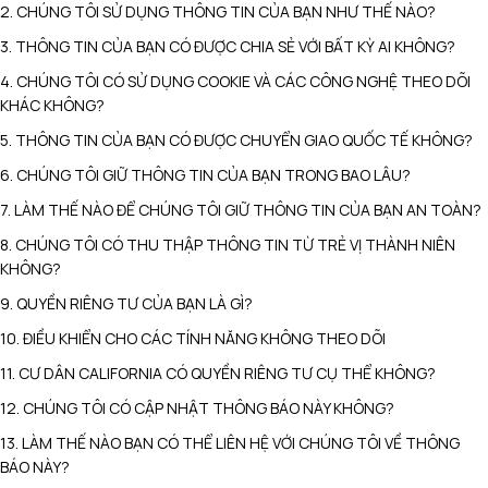
2. CHÚNG TÔI SỬ DỤNG THÔNG TIN CỦA BẠN NHƯ THẾ NÀO?
3. THÔNG TIN CỦA BẠN CÓ ĐƯỢC CHIA SẺ VỚI BẤT KỲ AI KHÔNG?
4. CHÚNG TÔI CÓ SỬ DỤNG COOKIE VÀ CÁC CÔNG NGHỆ THEO DÕI
KHÁC KHÔNG?
5. THÔNG TIN CỦA BẠN CÓ ĐƯỢC CHUYỂN GIAO QUỐC TẾ KHÔNG?
6. CHÚNG TÔI GIỮ THÔNG TIN CỦA BẠN TRONG BAO LÂU?
7. LÀM THẾ NÀO ĐỂ CHÚNG TÔI GIỮ THÔNG TIN CỦA BẠN AN TOÀN?
8. CHÚNG TÔI CÓ THU THẬP THÔNG TIN TỪ TRẺ VỊ THÀNH NIÊN
KHÔNG?
9. QUYỀN RIÊNG TƯ CỦA BẠN LÀ GÌ?
10. ĐIỀU KHIỂN CHO CÁC TÍNH NĂNG KHÔNG THEO DÕI
11. CƯ DÂN CALIFORNIA CÓ QUYỀN RIÊNG TƯ CỤ THỂ KHÔNG?
12. CHÚNG TÔI CÓ CẬP NHẬT THÔNG BÁO NÀY KHÔNG?
13. LÀM THẾ NÀO BẠN CÓ THỂ LIÊN HỆ VỚI CHÚNG TÔI VỀ THÔNG
BÁO NÀY?