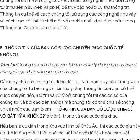
Chúng tôi có thể sử dụng cookie và các công nghệ theo dõi tương
tự (như đèn hiệu web và pixel) để truy cập hoặc lưu trữ thông tin.
Thông tin cụ thể về cách chúng tôi sử dụng các công nghệ như vậy
và cách bạn có thể từ chối một số cookie nhất định được nêu trong
Thông báo Cookie của chúng tôi.
5. THÔNG TIN CỦA BẠN CÓ ĐƯỢC CHUYỂN GIAO QUỐC TẾ
KHÔNG?
Tóm lại:
Chúng tôi có thể chuyển, lưu trữ và xử lý thông tin của bạn ở
các quốc gia khác với quốc gia của bạn.
Các máy chủ của chúng tôi được đặt tại. Nếu bạn truy cập Trang web
của chúng tôi từ bên ngoài, xin lưu ý rằng thông tin của bạn có thể
được chuyển đến, lưu trữ và xử lý bởi chúng tôi tại các cơ sở của
chúng tôi và bởi các bên thứ ba mà chúng tôi có thể chia sẻ thông
tin cá nhân của bạn (xem”
THÔNG TIN CỦA BẠN CÓ ĐƯỢC CHIA SẺ
VỚI BẤT KỲ AI KHÔNG?
“ở trên), trong và các quốc gia khác.
Nếu bạn là cư dân trong Khu vực Kinh tế Châu Âu, thì các quốc gia này
có thể không nhất thiết phải có luật bảo vệ dữ liệu hoặc các luật
tương tự khác toàn diện như ở quốc gia của bạn. Tuy nhiên, chúng tôi