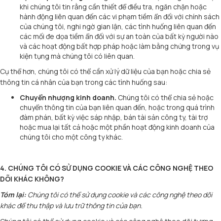
khi chúng tôi tin rằng cần thiết để điều tra, ngăn chặn hoặc
hành động liên quan đến các vi phạm tiềm ẩn đối với chính sách
của chúng tôi, nghi ngờ gian lận, các tình huống liên quan đến
các mối đe dọa tiềm ẩn đối với sự an toàn của bất kỳ người nào
và các hoạt động bất hợp pháp hoặc làm bằng chứng trong vụ
kiện tụng mà chúng tôi có liên quan.
Cụ thể hơn, chúng tôi có thể cần xử lý dữ liệu của bạn hoặc chia sẻ
thông tin cá nhân của bạn trong các tình huống sau:
Chuyển nhượng kinh doanh.
Chúng tôi có thể chia sẻ hoặc
chuyển thông tin của bạn liên quan đến, hoặc trong quá trình
đàm phán, bất kỳ việc sáp nhập, bán tài sản công ty, tài trợ
hoặc mua lại tất cả hoặc một phần hoạt động kinh doanh của
chúng tôi cho một công ty khác.
4. CHÚNG TÔI CÓ SỬ DỤNG COOKIE VÀ CÁC CÔNG NGHỆ THEO
DÕI KHÁC KHÔNG?
Tóm lại:
Chúng tôi có thể sử dụng cookie và các công nghệ theo dõi
khác để thu thập và lưu trữ thông tin của bạn.