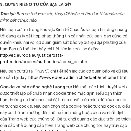
9. QUYỀN RIÊNG TƯ CỦA BẠN LÀ GÌ?
Tóm lại:
Bạn có thể xem xét, thay đổi hoặc chấm dứt tài khoản của
mình bất cứ lúc nào.
Nếu bạn cư trú trong Khu vực Kinh tế Châu Âu và bạn tin rằng chúng
tôi đang xử lý bất hợp pháp thông tin cá nhân của bạn, bạn cũng có
quyền khiếu nại với cơ quan giám sát bảo vệ dữ liệu địa phương của
bạn. Bạn có thể tìm thấy chi tiết liên lạc của họ ở đây:
http://ec.europa.eu/justice/data-
protection/bodies/authorities/index_en.htm
.
Nếu bạn cư trú tại Thụy Sĩ, chi tiết liên lạc của cơ quan bảo vệ dữ liệu
có sẵn tại đây:
https://www.edoeb.admin.ch/edoeb/en/home.html
.
Cookie và các công nghệ tương tự:
Hầu hết các trình duyệt web
được thiết lập để chấp nhận cookie theo mặc định. Nếu bạn thích,
bạn thường có thể chọn cài đặt trình duyệt của mình để xóa cookie
và từ chối cookie. Nếu bạn chọn xóa cookie hoặc từ chối cookie, điều
này có thể ảnh hưởng đến một số tính năng hoặc dịch vụ nhất định
của Trang web của chúng tôi. Để từ chối quảng cáo dựa trên sở thích
của các nhà quảng cáo trên Trang web của chúng tôi, hãy truy cập