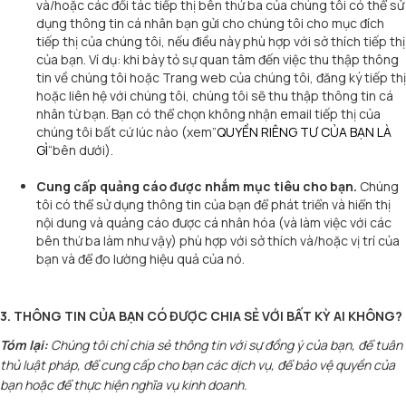
và/hoặc các đối tác tiếp thị bên thứ ba của chúng tôi có thể sử
dụng thông tin cá nhân bạn gửi cho chúng tôi cho mục đích
tiếp thị của chúng tôi, nếu điều này phù hợp với sở thích tiếp thị
của bạn. Ví dụ: khi bày tỏ sự quan tâm đến việc thu thập thông
tin về chúng tôi hoặc Trang web của chúng tôi, đăng ký tiếp thị
hoặc liên hệ với chúng tôi, chúng tôi sẽ thu thập thông tin cá
nhân từ bạn. Bạn có thể chọn không nhận email tiếp thị của
chúng tôi bất cứ lúc nào (xem”
QUYỀN RIÊNG TƯ CỦA BẠN LÀ
GÌ
“bên dưới).
Cung cấp quảng cáo được nhắm mục tiêu cho bạn.
Chúng
tôi có thể sử dụng thông tin của bạn để phát triển và hiển thị
nội dung và quảng cáo được cá nhân hóa (và làm việc với các
bên thứ ba làm như vậy) phù hợp với sở thích và/hoặc vị trí của
bạn và để đo lường hiệu quả của nó.
3. THÔNG TIN CỦA BẠN CÓ ĐƯỢC CHIA SẺ VỚI BẤT KỲ AI KHÔNG?
Tóm lại:
Chúng tôi chỉ chia sẻ thông tin với sự đồng ý của bạn, để tuân
thủ luật pháp, để cung cấp cho bạn các dịch vụ, để bảo vệ quyền của
bạn hoặc để thực hiện nghĩa vụ kinh doanh.