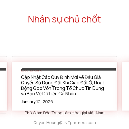
Nhân sự chủ chốt
Legal Briefing
Cập Nhật Các Quy Định Mới về Đấu Giá
Quyền Sử Dụng Đất Khi Giao Đất Ở, Hoạt
HOANG Nguyen
Ha Quyen
Động Góp Vốn Trong Tổ Chức Tín Dụng
và Bảo Vệ Dữ Liệu Cá Nhân
Luật sư Điều hành
January 12, 2026
Trọng tài viên VIAC
Phó Giám Đốc Trung tâm Hòa giải Việt Nam
Quyen.Hoang@LNTpartners.com