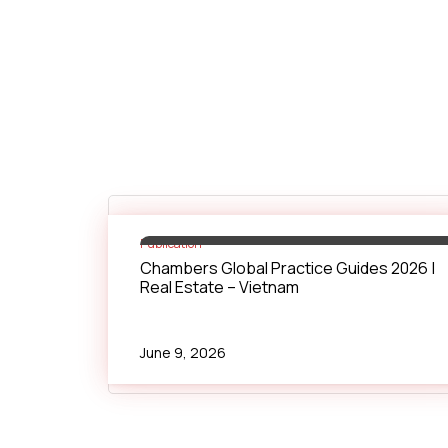
Publication
Chambers Global Practice Guides 2026 |
Real Estate – Vietnam
TRAN
Thai Binh
Luật sư Thành viên
June 9, 2026
Binh.Tran@LNTpartners.com