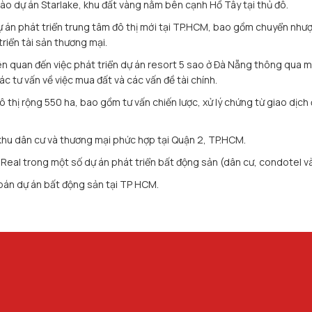
o dự án Starlake, khu đất vàng nằm bên cạnh Hồ Tây tại thủ đô.
 án phát triển trung tâm đô thị mới tại TP.HCM, bao gồm chuyển nhượ
riển tài sản thương mại.
 quan đến việc phát triển dự án resort 5 sao ở Đà Nẵng thông qua mộ
ác tư vấn về việc mua đất và các vấn đề tài chính.
đô thị rộng 550 ha, bao gồm tư vấn chiến lược, xử lý chứng từ giao dịc
hu dân cư và thương mại phức hợp tại Quận 2, TP.HCM.
eal trong một số dự án phát triển bất động sản (dân cư, condotel và
bán dự án bất động sản tại TP HCM.