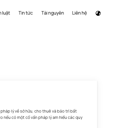
 luật
Tin tức
Tài nguyên
Liên hệ
háp lý về sở hữu, cho thuê và bảo trì bất
 ro nếu có một cố vấn pháp lý am hiểu các quy