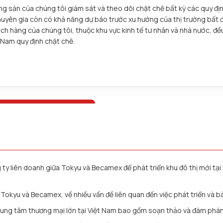
g sản của chúng tôi giám sát và theo dõi chặt chẽ bất kỳ các quy địn
huyên gia còn có khả năng dự báo trước xu hướng của thị trường bất 
ch hàng của chúng tôi, thuộc khu vực kinh tế tư nhân và nhà nước, đ
t Nam quy định chặt chẽ.
 ty liên doanh giữa Tokyu và Becamex để phát triển khu đô thị mới tạ
kyu và Becamex, về nhiều vấn đề liên quan đến việc phát triển và bán 
rung tâm thương mại lớn tại Việt Nam bao gồm soạn thảo và đàm phán