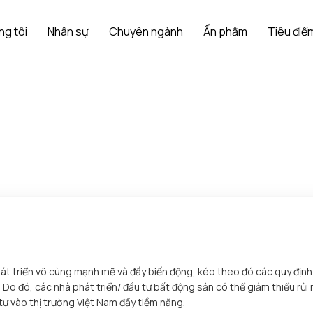
ng tôi
Nhân sự
Chuyên ngành
Ấn phẩm
Tiêu điểm
Trang chủ
Chuyên ngành
Bất Động Sản
át triển vô cùng mạnh mẽ và đầy biến động, kéo theo đó các quy định p
 Do đó, các nhà phát triển/ đầu tư bất động sản có thể giảm thiểu rủi
tư vào thị trường Việt Nam đầy tiềm năng.