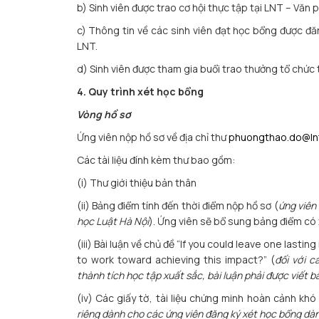
b) Sinh viên được trao cơ hội thực tập tại LNT – Văn 
c) Thông tin về các sinh viên đạt học bổng được đă
LNT.
d) Sinh viên được tham gia buổi trao thưởng tổ chức t
4. Quy trình xét học bổng
Vòng hồ sơ
Ứng viên nộp hồ sơ về địa chỉ thư
phuongthao.do@ln
Các tài liệu đính kèm thư bao gồm:
(i) Thư giới thiệu bản thân
(ii) Bảng điểm tính đến thời điểm nộp hồ sơ (
ứng viên
học Luật Hà Nội
). Ứng viên sẽ bổ sung bảng điểm có
(iii) Bài luận về chủ đề “If you could leave one last
to work toward achieving this impact?” (
đối với c
thành tích học tập xuất sắc, bài luận phải được viết 
(iv) Các giấy tờ, tài liệu chứng minh hoàn cảnh k
riêng dành cho các ứng viên đăng ký xét học bổng dà