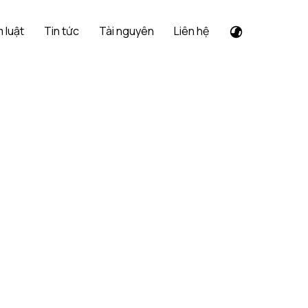
 luật
Tin tức
Tài nguyên
Liên hệ