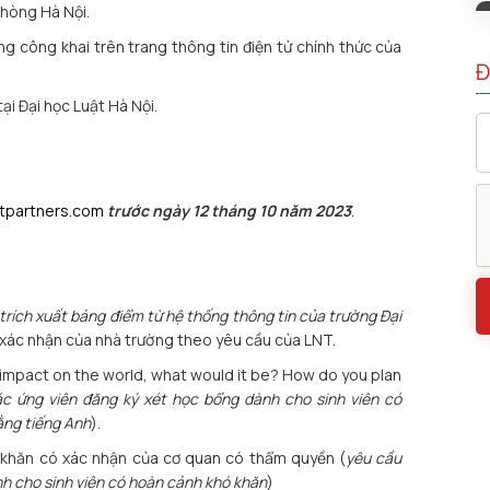
phòng Hà Nội.
ng công khai trên trang thông tin điện tử chính thức của
Đ
ại Đại học Luật Hà Nội.
tpartners.com
trước ngày 12 tháng 10 năm 2023
.
 trích xuất bảng điểm từ hệ thống thông tin của trường Đại
 xác nhận của nhà trường theo yêu cầu của LNT.
ing impact on the world, what would it be? How do you plan
ác ứng viên đăng ký xét học bổng dành cho sinh viên có
bằng tiếng Anh
).
hó khăn có xác nhận của cơ quan có thẩm quyền (
yêu cầu
nh cho sinh viên có hoàn cảnh khó khăn
)