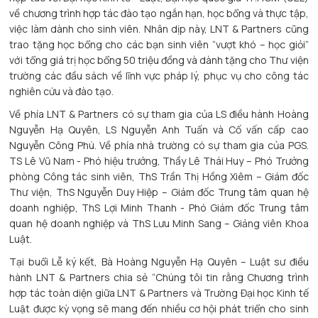
về chương trình hợp tác đào tạo ngắn hạn, học bổng và thực tập,
việc làm dành cho sinh viên. Nhân dịp này, LNT & Partners cũng
trao tặng học bổng cho các bạn sinh viên “vượt khó – học giỏi”
với tổng giá trị học bổng 50 triệu đồng và dành tặng cho Thư viện
trường các đầu sách về lĩnh vực pháp lý, phục vụ cho công tác
nghiên cứu và đào tạo.
Về phía LNT & Partners có sự tham gia của LS điều hành Hoàng
Nguyễn Hạ Quyên, LS Nguyễn Anh Tuấn và Cố vấn cấp cao
Nguyễn Công Phú. Về phía nhà trường có sự tham gia của PGS.
TS Lê Vũ Nam - Phó hiệu trưởng, Thầy Lê Thái Huy – Phó Trưởng
phòng Công tác sinh viên, ThS Trần Thị Hồng Xiêm – Giám đốc
Thư viện, ThS Nguyễn Duy Hiệp – Giám đốc Trung tâm quan hệ
doanh nghiệp, ThS Lợi Minh Thanh - Phó Giám đốc Trung tâm
quan hệ doanh nghiệp và ThS Lưu Minh Sang – Giảng viên Khoa
Luật.
Tại buổi Lễ ký kết, Bà Hoàng Nguyễn Hạ Quyên – Luật sư điều
hành LNT & Partners chia sẻ “Chúng tôi tin rằng Chương trình
hợp tác toàn diện giữa LNT & Partners và Trường Đại học Kinh tế
Luật được kỳ vọng sẽ mang đến nhiều cơ hội phát triển cho sinh