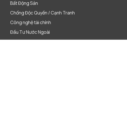
Bất Động Sản
Chống Độc Quyền / Cạnh Tranh
Công nghệ tài chính
Đầu Tư Nước Ngoài
Dự án
Giải quyết tranh chấp
Lao Động
Phá Sản & Tái Cấu Trúc
Quản Trị Doanh Nghiệp
Sáp nhập & Mua lại
Sở Hữu Trí Tuệ
Tài Chính & Ngân Hàng
Thị Trường Vốn