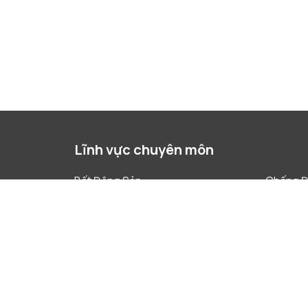
Lĩnh vực chuyên môn
Bất Động Sản
Chống Đ
Công nghệ tài chính
Đầu Tư 
Dự án
Giải quy
Lao Động
Phá Sản 
Quản Trị Doanh Nghiệp
Sáp nhập
Sở Hữu Trí Tuệ
Tài Chín