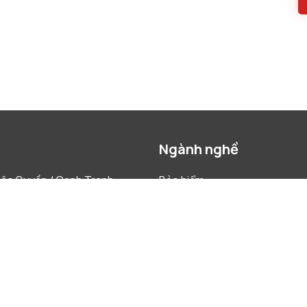
Ngành nghề
ộc Quyền / Cạnh Tranh
Bảo hiểm
Nước Ngoài
Chăm Sóc Sức Khỏe & Khoa H
Sống
ết tranh chấp
Construction
& Tái Cấu Trúc
Dược phẩm
 & Mua lại
Hàng Tiêu Dùng Nhanh
h & Ngân Hàng