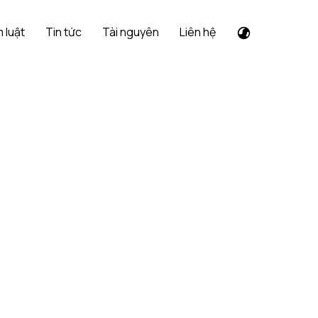
 luật
Tin tức
Tài nguyên
Liên hệ