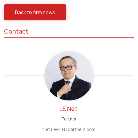
Back to firm news
Contact
LE Net
Partner
Net.Le@LNTpartners.com