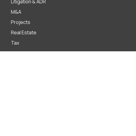
Litigation & ADR
M&A
Projects
Real Estate
Tax
Industries
Banks
Construction
Construction
Distribution & Retail
Education
Energy & Natural Resources