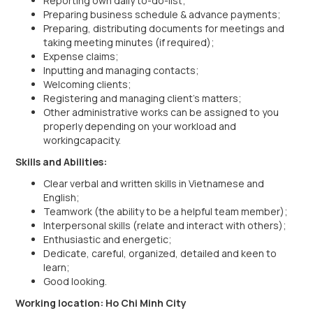
Reporting own daily to-do-list;
Preparing business schedule & advance payments;
Preparing, distributing documents for meetings and
taking meeting minutes (if required);
Expense claims;
Inputting and managing contacts;
Welcoming clients;
Registering and managing client’s matters;
Other administrative works can be assigned to you
properly depending on your workload and
workingcapacity.
Skills and Abilities:
Clear verbal and written skills in Vietnamese and
English;
Teamwork (the ability to be a helpful team member);
Interpersonal skills (relate and interact with others);
Enthusiastic and energetic;
Dedicate, careful, organized, detailed and keen to
learn;
Good looking.
Working location: Ho Chi Minh City