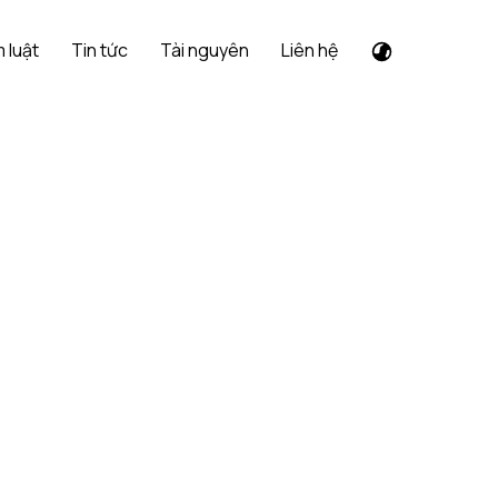
 luật
Tin tức
Tài nguyên
Liên hệ