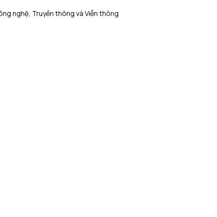
ông nghệ, Truyền thông và Viễn thông
Bất Động Sản
ọc Đời
Công nghệ, Truyền thông và Viễn
thông
Cơ sở hạ tầng
Giáo Dục
Khách sạn, Khu nghỉ dưỡng & Du lịch