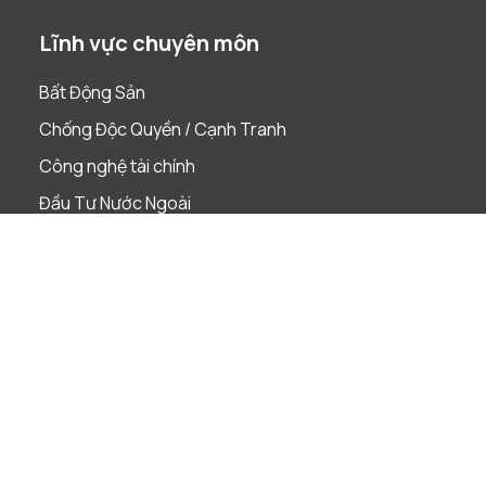
Lĩnh vực chuyên môn
Bất Động Sản
Chống Độc Quyền / Cạnh Tranh
Công nghệ tài chính
Đầu Tư Nước Ngoài
Dự án
Giải quyết tranh chấp
Lao Động
Phá Sản & Tái Cấu Trúc
Quản Trị Doanh Nghiệp
Sáp nhập & Mua lại
Sở Hữu Trí Tuệ