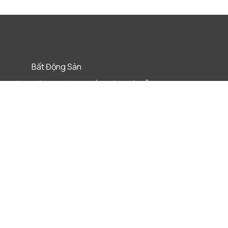
Bất Động Sản
ọc Đời
Công nghệ, Truyền thông và Viễn
thông
Cơ sở hạ tầng
Giáo Dục
Khách sạn, Khu nghỉ dưỡng & Du lịch
Ngân Hàng
Quỹ Đầu tư tư nhân
Xây dựng