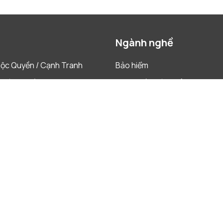
Ngành nghề
ộc Quyền / Cạnh Tranh
Bảo hiểm
Nước Ngoài
Chăm Sóc Sức Khỏe & Khoa H
Sống
ết tranh chấp
Construction
& Tái Cấu Trúc
Dược phẩm
 & Mua lại
Hàng Tiêu Dùng Nhanh
h & Ngân Hàng
Năng Lượng & Tài Nguyên
Phân Phối & Bán Lẻ
Sản Xuất