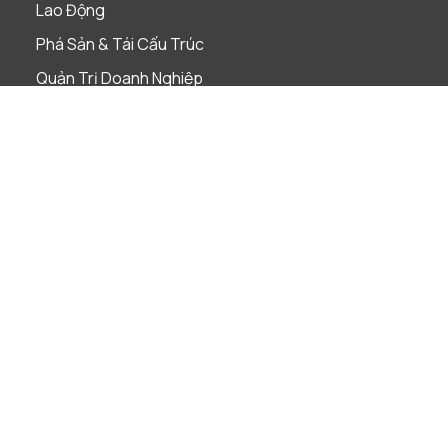
Lao Động
Phá Sản & Tái Cấu Trúc
Quản Trị Doanh Nghiệp
Sáp nhập & Mua lại
Sở Hữu Trí Tuệ
Tài Chính & Ngân Hàng
Thị Trường Vốn
Thuế
Tuân Thủ Pháp Luật
Ngành nghề
Bảo hiểm
Bất Động Sản