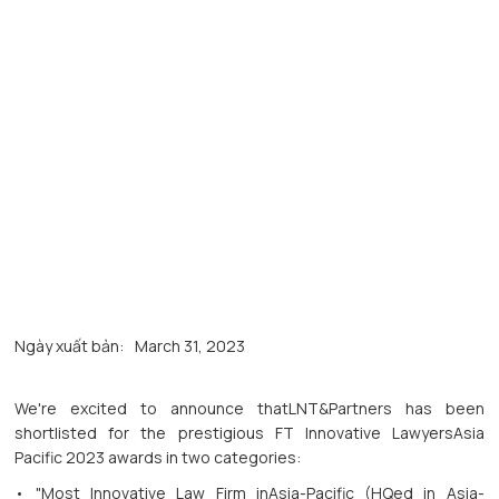
Ngày xuất bản:
March 31, 2023
We're excited to announce thatLNT&Partners has been
shortlisted for the prestigious FT Innovative LawyersAsia
Pacific 2023 awards in two categories:
• "Most Innovative Law Firm inAsia-Pacific (HQed in Asia-