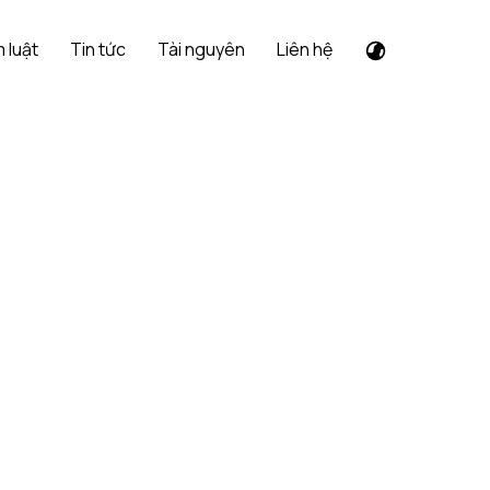
 luật
Tin tức
Tài nguyên
Liên hệ