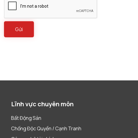
Lĩnh vực chuyên môn
Bất Động Sản
Chống Độc Quyền / Cạnh Tranh