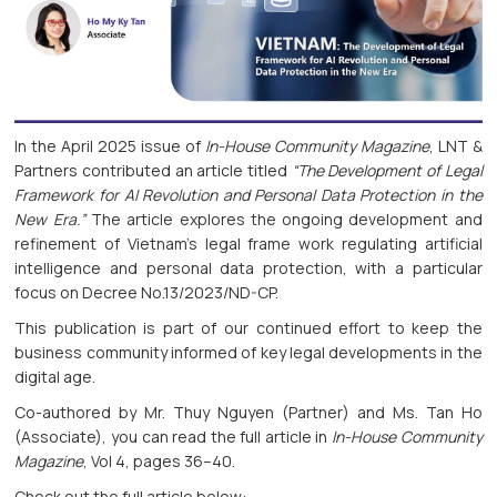
In the April 2025 issue of
In-House Community Magazine
, LNT &
Partners contributed an article titled
“The Development of Legal
Framework for AI Revolution and Personal Data Protection in the
New Era.”
The article explores the ongoing development and
refinement of Vietnam’s legal frame work regulating artificial
intelligence and personal data protection, with a particular
focus on Decree No.13/2023/ND-CP.
This publication is part of our continued effort to keep the
business community informed of key legal developments in the
digital age.
Co-authored by Mr. Thuy Nguyen (Partner) and Ms. Tan Ho
(Associate), you can read the full article in
In-House Community
Magazine
, Vol 4, pages 36–40.
Check out the full article below: