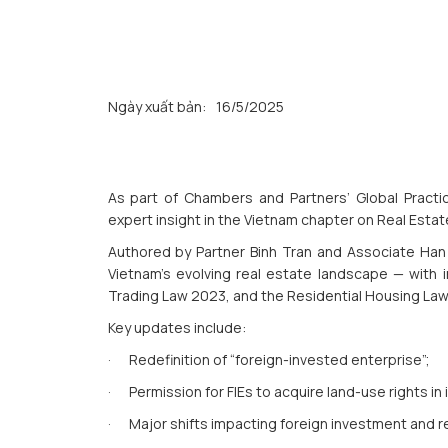
Ngày xuất bản:
16/5/2025
As part of Chambers and Partners’ Global Practi
expert insight in the Vietnam chapter on Real Estat
Authored by Partner Binh Tran and Associate Han 
Vietnam’s evolving real estate landscape — with 
Trading Law 2023, and the Residential Housing Law 
Key updates include:
· Redefinition of “foreign-invested enterprise”;
· Permission for FIEs to acquire land-use rights in 
· Major shifts impacting foreign investment and re