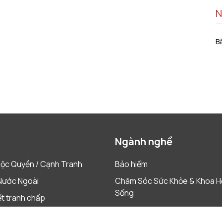
N
B
Ngành nghề
ộc Quyền / Cạnh Tranh
Bảo hiểm
Nước Ngoài
Chăm Sóc Sức Khỏe & Khoa H
Sống
ết tranh chấp
Construction
& Tái Cấu Trúc