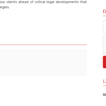
ur clients ahead of critical legal developments that
tegies.
Đ
L
B