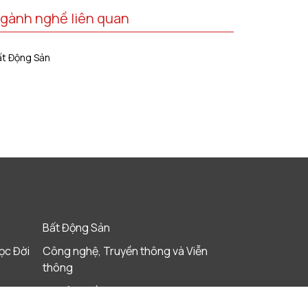
gành nghề liên quan
ất Động Sản
Bất Động Sản
ọc Đời
Công nghệ, Truyền thông và Viễn
thông
Cơ sở hạ tầng