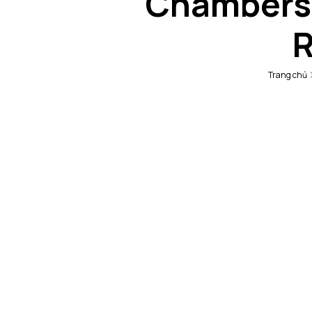
Chambers 
R
Trang chủ