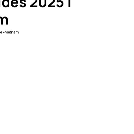
des 2025 |
am
te – Vietnam