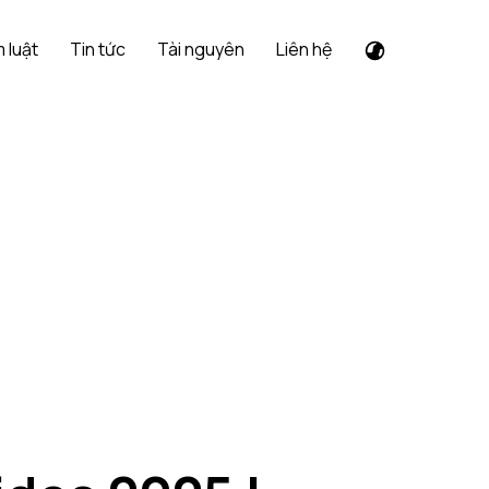
 luật
Tin tức
Tài nguyên
Liên hệ