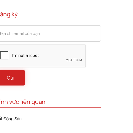
ăng ký
ĩnh vực liên quan
ất Động Sản