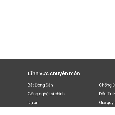
Lĩnh vực chuyên môn
Bất Động Sản
Chống Đ
Công nghệ tài chính
Đầu Tư 
Dự án
Giải quy
Lao Động
Phá Sản 