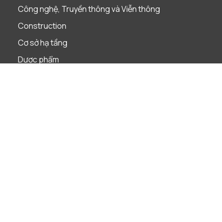
Công nghệ, Truyền thông và Viễn thông
Construction
Cơ sở hạ tầng
Dược phẩm
Giáo Dục
Hàng Tiêu Dùng Nhanh
Khách sạn, Khu nghỉ dưỡng & Du lịch
Năng Lượng & Tài Nguyên
Ngân Hàng
Phân Phối & Bán Lẻ
Quỹ Đầu tư tư nhân
Sản Xuất
Xây dựng