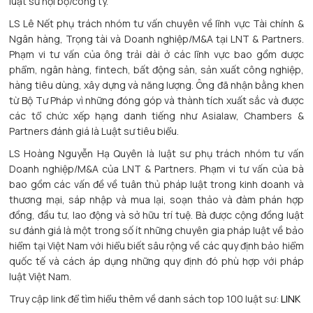
luật sư nội bộ/công ty.
LS Lê Nết phụ trách nhóm tư vấn chuyên về lĩnh vực Tài chính &
Ngân hàng, Trọng tài và Doanh nghiệp/M&A tại LNT & Partners.
Phạm vi tư vấn của ông trải dài ở các lĩnh vực bao gồm dược
phẩm, ngân hàng, fintech, bất động sản, sản xuất công nghiệp,
hàng tiêu dùng, xây dựng và năng lượng. Ông đã nhận bằng khen
từ Bộ Tư Pháp vì những đóng góp và thành tích xuất sắc và được
các tổ chức xếp hạng danh tiếng như Asialaw, Chambers &
Partners đánh giá là Luật sư tiêu biểu.
LS Hoàng Nguyễn Hạ Quyên là luật sư phụ trách nhóm tư vấn
Doanh nghiệp/M&A của LNT & Partners. Phạm vi tư vấn của bà
bao gồm các vấn đề về tuân thủ pháp luật trong kinh doanh và
thương mại, sáp nhập và mua lại, soạn thảo và đàm phán hợp
đồng, đầu tư, lao động và sở hữu trí tuệ. Bà được cộng đồng luật
sư đánh giá là một trong số ít những chuyên gia pháp luật về bảo
hiểm tại Việt Nam với hiểu biết sâu rộng về các quy định bảo hiểm
quốc tế và cách áp dụng những quy định đó phù hợp với pháp
luật Việt Nam.
Truy cập link để tìm hiểu thêm về danh sách top 100 luật sư:
LINK