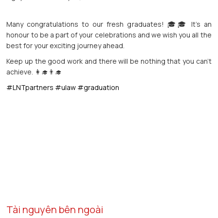
Many congratulations to our fresh graduates! 🎓🎓 It’s an
honour to be a part of your celebrations and we wish you all the
best for your exciting journey ahead.
Keep up the good work and there will be nothing that you can’t
achieve. 👩‍🎓👨‍🎓
#LNTpartners
#ulaw
#graduation
Tài nguyên bên ngoài