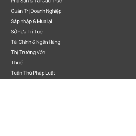
Phá Sản & Tái Cấu Trúc
Quản Trị Doanh Nghiệp
Sáp nhập & Mua lại
Sở Hữu Trí Tuệ
Tài Chính & Ngân Hàng
Thị Trường Vốn
Thuế
Tuân Thủ Pháp Luật
Ngành nghề
Bảo hiểm
Bất Động Sản
Chăm Sóc Sức Khỏe & Khoa Học Đời Sống