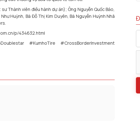
t sư Thành viên điều hành dự án); Ông Nguyễn Quốc Bảo,
i Như Huỳnh, Bà Đỗ Thị Kim Duyên, Bà Nguyễn Huỳnh Nhã
Đ
rs.
i.com.cn/p/434632.html
Doublestar #KumhoTire #CrossBorderInvestment