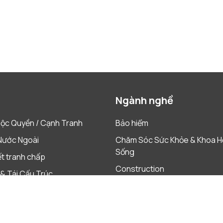
Ngành nghề
ộc Quyền / Cạnh Tranh
Bảo hiểm
Nước Ngoài
Chăm Sóc Sức Khỏe & Khoa H
Sống
ết tranh chấp
Construction
& Tái Cấu Trúc
Dược phẩm
 & Mua lại
Hàng Tiêu Dùng Nhanh
h & Ngân Hàng
Năng Lượng & Tài Nguyên