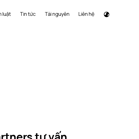
 luật
Tin tức
Tài nguyên
Liên hệ
rtners tư vấn