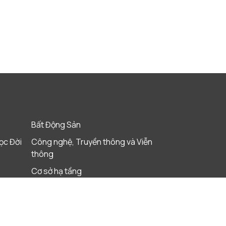
Bất Động Sản
ọc Đời
Công nghệ, Truyền thông và Viễn
thông
Cơ sở hạ tầng
Giáo Dục
Khách sạn, Khu nghỉ dưỡng & Du lịch
Ngân Hàng