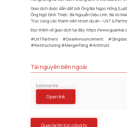
Giao dịch được dẫn dắt bởi Ông Bùi Ngọc Hồng (Luậ
Ông Ngô Đình Thiện, Bà Nguyễn Diệu Linh, Bà Vũ Ma
Trúc cùng các thành viên nhóm dự án – LNT & Partne
Đọc thêm về giao dịch tại đây: https://www.guanha
#LNTPartners #DealAnnouncement #Qingdao
#Restructuring #MergerFiling #Antitrust
Tài nguyên bên ngoài
External link:
Open link
Quay lại tin tức công ty