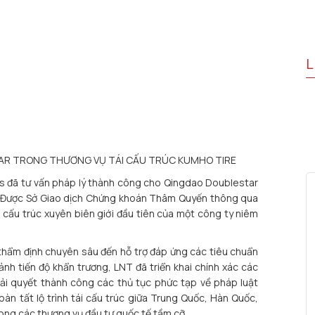
L
AR TRONG THƯƠNG VỤ TÁI CẤU TRÚC KUMHO TIRE
 đã tư vấn pháp lý thành công cho Qingdao Doublestar
). Được Sở Giao dịch Chứng khoán Thâm Quyến thông qua
i cấu trúc xuyên biên giới đầu tiên của một công ty niêm
 thẩm định chuyên sâu đến hỗ trợ đáp ứng các tiêu chuẩn
ảnh tiến độ khẩn trương, LNT đã triển khai chính xác các
 giải quyết thành công các thủ tục phức tạp về pháp luật
àn tất lộ trình tái cấu trúc giữa Trung Quốc, Hàn Quốc,
ong các thương vụ đầu tư quốc tế tầm cỡ.