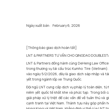
Ngày xuất bản:
February 6, 2026
[Thông báo giao dịch hoàn tất]
LNT & PARTNERS TƯ VẤN CHO QINGDAO DOUBLEST
LNT & Partners đồng hành cùng DeHeng Law Offices
trong thương vụ tái cấu trúc Kumho Tire (Vietnam
vào ngày 5/2/2026, đây là giao dịch sáp nhập và tá
yết trong ngành lốp xe Trung Quốc.
Đội ngũ LNT cung cấp dịch vụ pháp lý toàn diện, từ
niêm yết quốc tế khắt khe và phức tạp. Trong bối c
giải pháp xử lý triệt để các vấn đề về tuân thủ và
cạnh tranh tại Việt Nam. Thành tựu này góp phần ho
Hong Kong và Việt Nam, khẳng định vị thế của LNT tr