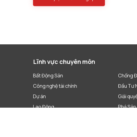
Lĩnh vực chuyên môn
Bất Động Sản
Chống Đ
Công nghệ tài chính
Đầu Tư 
Dự án
Giải quy
Lao Động
Phá Sản 
Quản Trị Doanh Nghiệp
Sáp nhập
Sở Hữu Trí Tuệ
Tài Chín