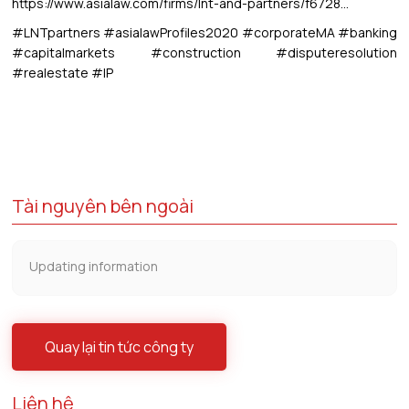
https://www.asialaw.com/firms/lnt-and-partners/f6728…
#LNTpartners
#asialawProfiles2020
#corporateMA
#banking
#capitalmarkets
#construction
#disputeresolution
#realestate
#IP
Tài nguyên bên ngoài
Updating information
Quay lại tin tức công ty
Liên hệ