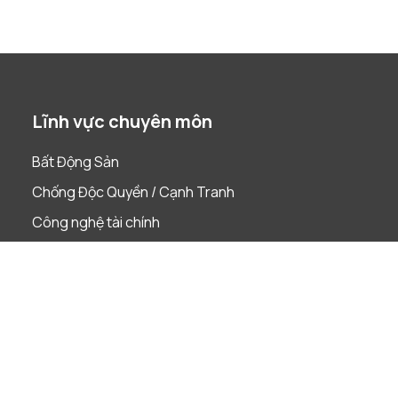
Lĩnh vực chuyên môn
Bất Động Sản
Chống Độc Quyền / Cạnh Tranh
Công nghệ tài chính
Đầu Tư Nước Ngoài
Dự án
Giải quyết tranh chấp
Lao Động
Phá Sản & Tái Cấu Trúc