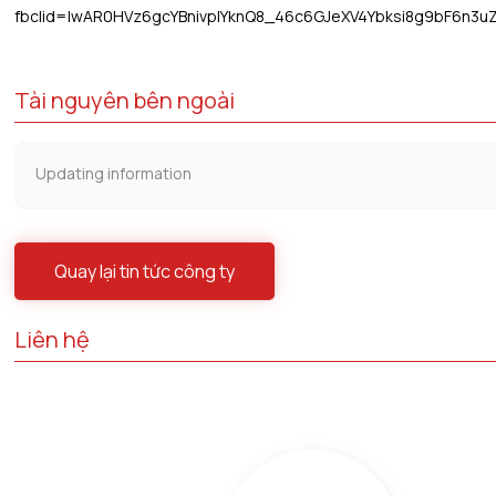
fbclid=IwAR0HVz6gcYBnivpIYknQ8_46c6GJeXV4Ybksi8g9bF6n3u
Tài nguyên bên ngoài
Updating information
Quay lại tin tức công ty
Liên hệ