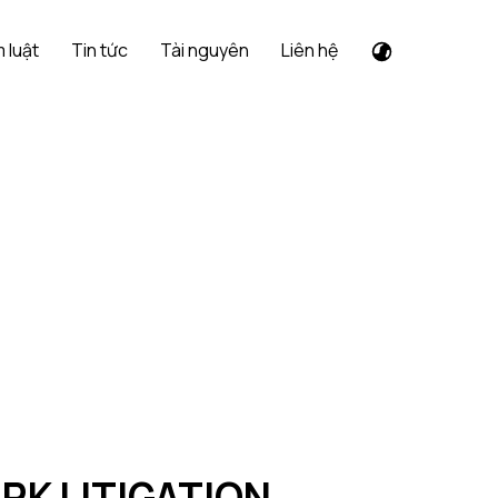
 luật
Tin tức
Tài nguyên
Liên hệ
RK LITIGATION