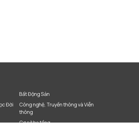
Bất Động Sản
ọc Đời
Công nghệ, Truyền thông và Viễn
thông
Cơ sở hạ tầng
Giáo Dục