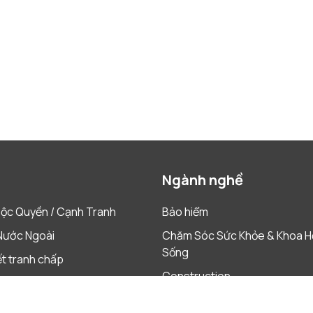
Ngành nghề
ộc Quyền / Cạnh Tranh
Bảo hiểm
Nước Ngoài
Chăm Sóc Sức Khỏe & Khoa H
Sống
ết tranh chấp
Construction
& Tái Cấu Trúc
Dược phẩm
 & Mua lại