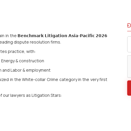
Đ
𝗻𝗰𝗵𝗺𝗮𝗿𝗸 𝗟𝗶𝘁𝗶𝗴𝗮𝘁𝗶𝗼𝗻 𝗔𝘀𝗶𝗮-𝗣𝗮𝗰𝗶𝗳𝗶𝗰 𝟮𝟬𝟮𝟲
eading dispute resolution firms.
es practice, with:
d Energy & construction
ion and Labor & employment
zed in the White-collar Crime category in the very first
 our lawyers as Litigation Stars: