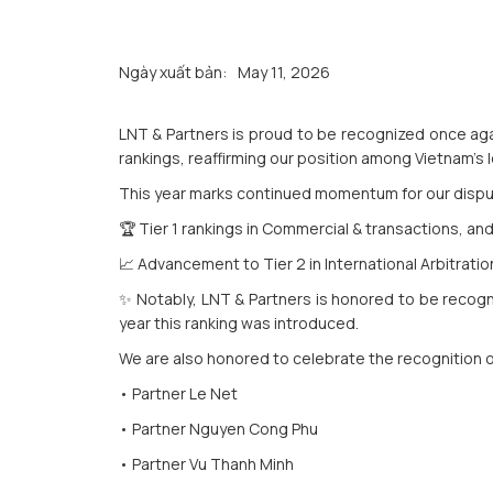
Ngày xuất bản:
May 11, 2026
LNT & Partners is proud to be recognized once again in the 𝗕𝗲
rankings, reaffirming our position among Vietnam’s l
This year marks continued momentum for our disput
🏆 Tier 1 rankings in Commercial & transactions, an
📈 Advancement to Tier 2 in International Arbitrat
✨ Notably, LNT & Partners is honored to be recogni
year this ranking was introduced.
We are also honored to celebrate the recognition of
• Partner Le Net
• Partner Nguyen Cong Phu
• Partner Vu Thanh Minh