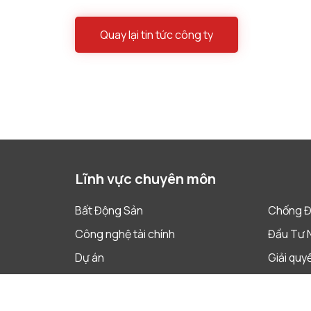
Quay lại tin tức công ty
Lĩnh vực chuyên môn
Bất Động Sản
Chống Đ
Công nghệ tài chính
Đầu Tư 
Dự án
Giải quy
Lao Động
Phá Sản 
Quản Trị Doanh Nghiệp
Sáp nhập