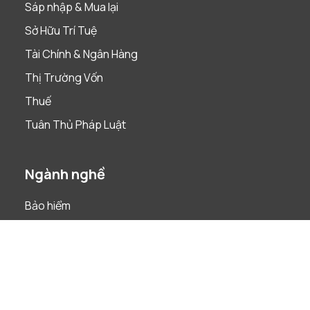
Sáp nhập & Mua lại
Sở Hữu Trí Tuệ
Tài Chính & Ngân Hàng
Thị Trường Vốn
Thuế
Tuân Thủ Pháp Luật
Ngành nghề
Bảo hiểm
Bất Động Sản
Chăm Sóc Sức Khỏe & Khoa Học Đời Sống
Công nghệ, Truyền thông và Viễn thông
Construction