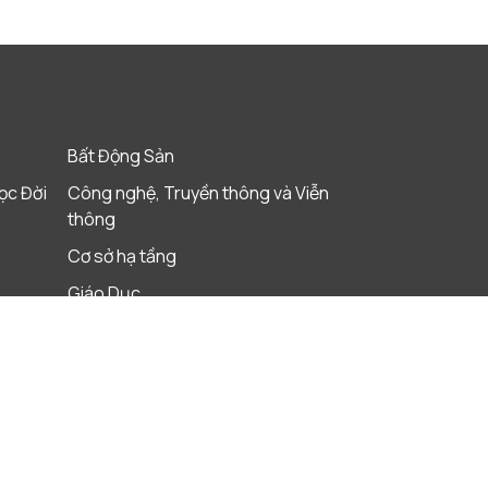
Bất Động Sản
ọc Đời
Công nghệ, Truyền thông và Viễn
thông
Cơ sở hạ tầng
Giáo Dục
Khách sạn, Khu nghỉ dưỡng & Du lịch
Ngân Hàng
Quỹ Đầu tư tư nhân
Xây dựng