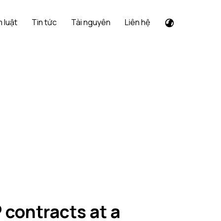
 luật
Tin tức
Tài nguyên
Liên hệ
 contracts at a