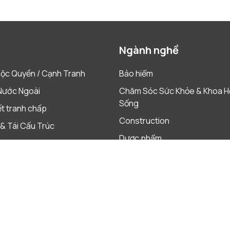
Ngành nghề
ộc Quyền / Cạnh Tranh
Bảo hiểm
Nước Ngoài
Chăm Sóc Sức Khỏe & Khoa H
Sống
ết tranh chấp
Construction
& Tái Cấu Trúc
Dược phẩm
 & Mua lại
Hàng Tiêu Dùng Nhanh
h & Ngân Hàng
Năng Lượng & Tài Nguyên
Phân Phối & Bán Lẻ
Sản Xuất