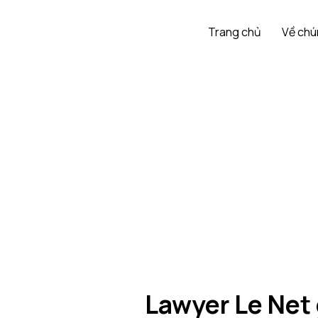
Trang chủ
Về chú
Lawyer Le Net 