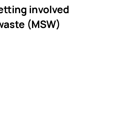
etting involved
 waste (MSW)