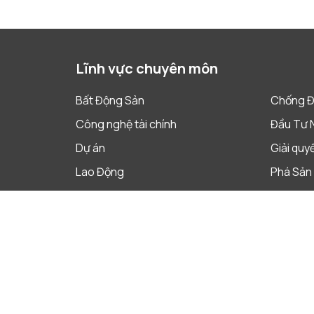
Lĩnh vực chuyên môn
Bất Động Sản
Chống Đ
Công nghệ tài chính
Đầu Tư 
Dự án
Giải quy
Lao Động
Phá Sản 
Quản Trị Doanh Nghiệp
Sáp nhập
Sở Hữu Trí Tuệ
Tài Chín
Thị Trường Vốn
Thuế
Tuân Thủ Pháp Luật