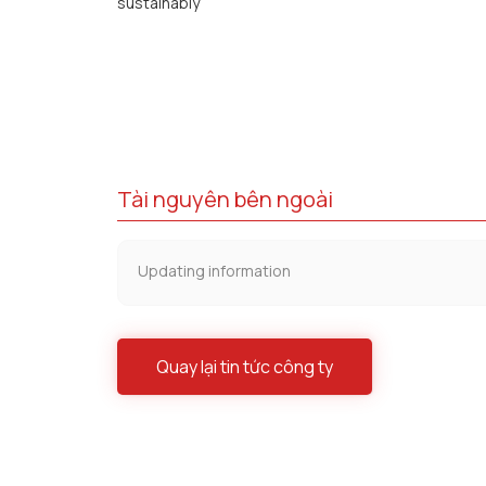
sustainably
Tài nguyên bên ngoài
Updating information
Quay lại tin tức công ty