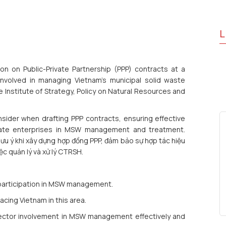
L
n on Public-Private Partnership (PPP) contracts at a
nvolved in managing Vietnam's municipal solid waste
Institute of Strategy, Policy on Natural Resources and
nsider when drafting PPP contracts, ensuring effective
vate enterprises in MSW management and treatment.
lưu ý khi xây dựng hợp đồng PPP, đảm bảo sự hợp tác hiệu
ệc quản lý và xử lý CTRSH.
r participation in MSW management.
acing Vietnam in this area.
 sector involvement in MSW management effectively and