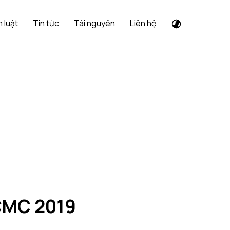
 luật
Tin tức
Tài nguyên
Liên hệ
HCMC 2019