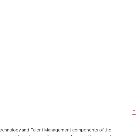
L
e Technology and Talent Management components of the