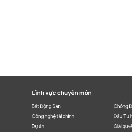
Lĩnh vực chuyên môn
Bất Động Sản
Chống Đ
Công nghệ tài chính
Đầu Tư 
Dự án
Giải quy