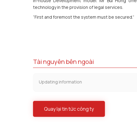
In-house Development model. Mr Bui Hong offer
technology in the provision of legal services.
“First and foremost the system must be secured.”
Tài nguyên bên ngoài
Updating information
Quay lại tin tức công ty