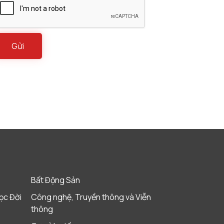
Bất Động Sản
ọc Đời
Công nghệ, Truyền thông và Viễn
thông