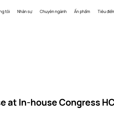
ng tôi
Nhân sự
Chuyên ngành
Ấn phẩm
Tiêu điểm
se at In-house Congress 