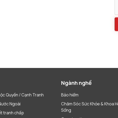
Ngành nghề
ộc Quyền / Cạnh Tranh
Bảo hiểm
Nước Ngoài
Chăm Sóc Sức Khỏe & Khoa H
Sống
ết tranh chấp