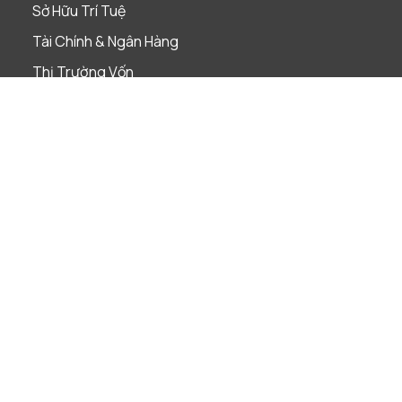
Sở Hữu Trí Tuệ
Tài Chính & Ngân Hàng
Thị Trường Vốn
Thuế
Tuân Thủ Pháp Luật
Ngành nghề
Bảo hiểm
Bất Động Sản
Chăm Sóc Sức Khỏe & Khoa Học Đời Sống
Công nghệ, Truyền thông và Viễn thông
Construction
Cơ sở hạ tầng