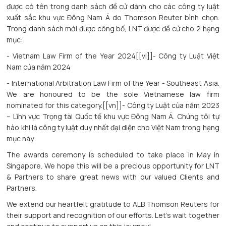
được có tên trong danh sách đề cử dành cho các công ty luật
xuất sắc khu vực Đông Nam Á do Thomson Reuter bình chọn.
Trong danh sách mới được công bố, LNT được đề cử cho 2 hạng
mục:
- Vietnam Law Firm of the Year 2024[[vi]]- Công ty Luật Việt
Nam của năm 2024
- International Arbitration Law Firm of the Year - Southeast Asia.
We are honoured to be the sole Vietnamese law firm
nominated for this category.[[vn]]- Công ty Luật của năm 2023
– Lĩnh vực Trọng tài Quốc tế khu vực Đông Nam Á. Chúng tôi tự
hào khi là công ty luật duy nhất đại diện cho Việt Nam trong hạng
mục này.
The awards ceremony is scheduled to take place in May in
Singapore. We hope this will be a precious opportunity for LNT
& Partners to share great news with our valued Clients and
Partners.
We extend our heartfelt gratitude to ALB Thomson Reuters for
their support and recognition of our efforts. Let's wait together