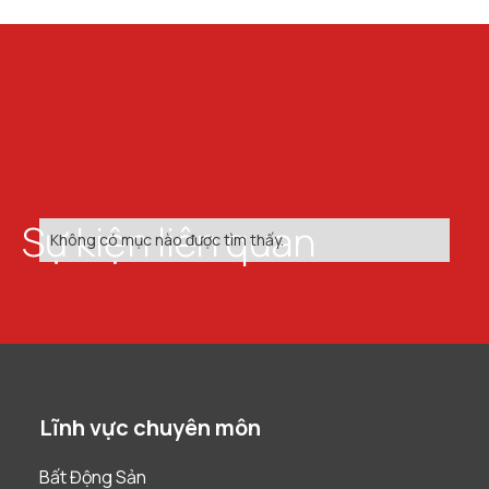
Sự kiện liên quan
Không có mục nào được tìm thấy.
Lĩnh vực chuyên môn
Bất Động Sản